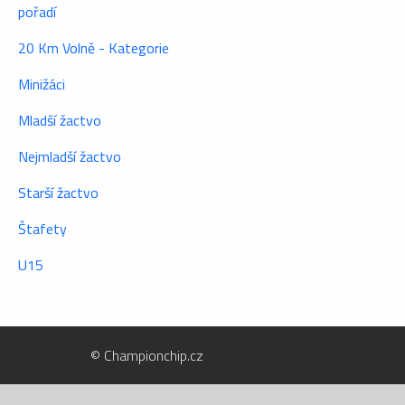
pořadí
20 Km Volně - Kategorie
Minižáci
Mladší žactvo
Nejmladší žactvo
Starší žactvo
Štafety
U15
© Championchip.cz