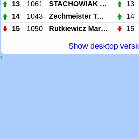
13
1061
STACHOWIAK ADAM
13
14
1043
Zechmeister Tomáš
14
15
1050
Rutkiewicz Marek
15
Show desktop versi
1